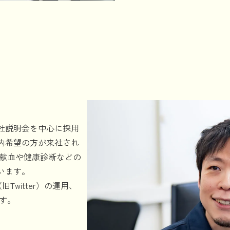
社説明会を中心に採用
内希望の方が来社され
も献血や健康診断などの
います。
witter）の運用、
す。